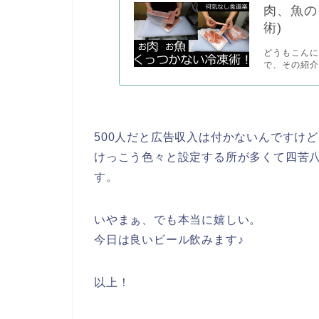
肉、魚の
術)
どうもこんに
で、その紹介です
500人だと広告収入は付かないんですけ
けっこう色々と設定する所が多くて四苦
す。
いやまぁ、でも本当に嬉しい。
今日は良いビール飲みます♪
以上！