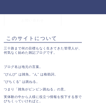
お問い合わせ
このサイトについて
三十路まで何の目標もなく生きてきた管理人が、
何気なく始めた雑記ブログです。
ブログ名は地元の言葉。
“びんび” は雑魚。“ん” は格助詞。
“びちくる” は跳ねる。
つまり「雑魚がビンビン跳ねる」の意。
実体験の中から人様に役立つ情報を投下する形で
びちくっていければと。