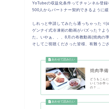
YoTubeの収益化条件ってチャンネル登録
500人からパートナー契約できるように
しれっと申請してみたら通っちゃったヾ(o´∀｀
ゲンナイ式冷凍術の動画がバズった？よ
た。いやぁ、、、8月の布教動画(焼肉の
そしてご視聴くださった皆様、有難うご
焼肉準備
どうもこん
いくつか作っ
の？ ...