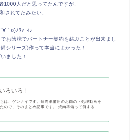
者1000人だと思ってたんですが、
緩和されてたみたい。
o)ﾉﾜｧｰｨ♪
うでお陰様でパートナー契約を結ぶことが出来まし
準備シリーズ)作って本当によかった！
ざいました！
いろいろ！
にちは、ゲンナイです。焼肉準備用のお肉の下処理動画を
たので、そのまとめ記事です。 焼肉準備って何する