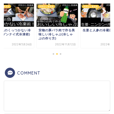
なし食道楽
何気なし食道楽
何気なし食道楽
、魚のくっつかない冷
安物の豚バラ肉で作る美
生姜と人参の冷蔵保
術(ゲンナイ式冷凍術)
味しい冷しゃぶ(冷しゃ
ぶの作り方)
2022年5月26日
2022年11月12日
2022年5
COMMENT